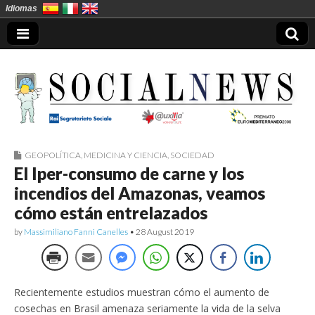
Idiomas
GEOPOLÍTICA
,
MEDICINA Y CIENCIA
,
SOCIEDAD
Socialnews en
El Iper-consumo de carne y los
incendios del Amazonas, veamos
Español
cómo están entrelazados
by
Massimiliano Fanni Canelles
•
28 August 2019
Recientemente estudios muestran cómo el aumento de
cosechas en Brasil amenaza seriamente la vida de la selva