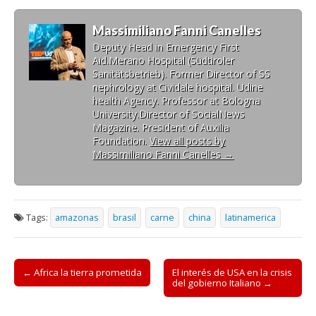
Massimiliano Fanni Canelles
Deputy Head in Emergency First
Aid.Merano Hospital (Südtiroler
Sanitätsbetrieb). Former Director of SS
nephrology at Cividale hospital. Udine
health Agency. Professor at Bologna
University.Director of SocialNews
Magazine. President of Auxilia
Foundation.
View all posts by
Massimiliano Fanni Canelles
→
Tags:
amazonas
brasil
carne
china
latinamerica
Post
← Africa la tierra prometida
El interés de USA en la crisis
del gobierno Italiano →
navigation