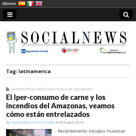
Idiomas
Socialnews en
Tag:
latinamerica
Español
GEOPOLÍTICA
,
MEDICINA Y CIENCIA
,
SOCIEDAD
El Iper-consumo de carne y los
incendios del Amazonas, veamos
cómo están entrelazados
by
Massimiliano Fanni Canelles
•
28 August 2019
Recientemente estudios muestran