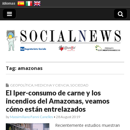
Idiomas
Socialnews en
Tag:
amazonas
Español
GEOPOLÍTICA
,
MEDICINA Y CIENCIA
,
SOCIEDAD
El Iper-consumo de carne y los
incendios del Amazonas, veamos
cómo están entrelazados
by
Massimiliano Fanni Canelles
•
28 August 2019
Recientemente estudios muestran