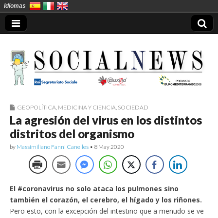
Idiomas
GEOPOLÍTICA
,
MEDICINA Y CIENCIA
,
SOCIEDAD
Socialnews en
La agresión del virus en los distintos
distritos del organismo
Español
by
Massimiliano Fanni Canelles
•
8 May 2020
El #coronavirus no solo ataca los pulmones sino
también el corazón, el cerebro, el hígado y los riñones.
Pero esto, con la excepción del intestino que a menudo se ve