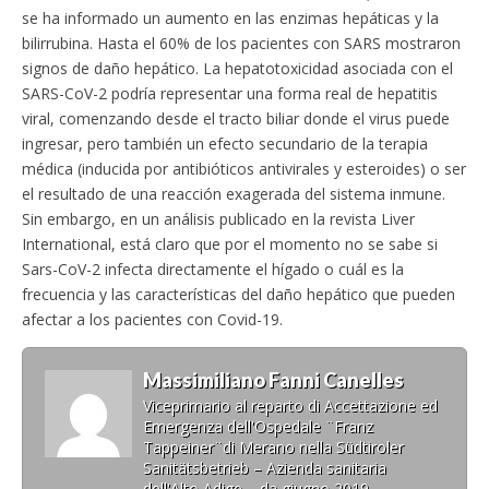
se ha informado un aumento en las enzimas hepáticas y la
bilirrubina. Hasta el 60% de los pacientes con SARS mostraron
signos de daño hepático. La hepatotoxicidad asociada con el
SARS-CoV-2 podría representar una forma real de hepatitis
viral, comenzando desde el tracto biliar donde el virus puede
ingresar, pero también un efecto secundario de la terapia
médica (inducida por antibióticos antivirales y esteroides) o ser
el resultado de una reacción exagerada del sistema inmune.
Sin embargo, en un análisis publicado en la revista Liver
International, está claro que por el momento no se sabe si
Sars-CoV-2 infecta directamente el hígado o cuál es la
frecuencia y las características del daño hepático que pueden
afectar a los pacientes con Covid-19.
Massimiliano Fanni Canelles
Viceprimario al reparto di Accettazione ed
Emergenza dell'Ospedale ¨Franz
Tappeiner¨di Merano nella Südtiroler
Sanitätsbetrieb – Azienda sanitaria
dell'Alto Adige – da giugno 2019.