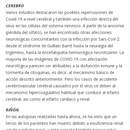
CEREBRO
Varios estudios destacaron las posibles repercusiones de
Covid-19 a nivel cerebral y también una infección directa del
virus en las células del sistema nervioso. A partir de la anosmia
(pérdida del olfato), se han encontrado otras afecciones
neurológicas concomitantes con la infección por Sars-CoV-2:
desde el síndrome de Guillain Barrè hasta la neuralgia del
trigémino, hasta la encefalopatía hemorrágica necrotizante. La
mayoría de las imágenes de COVID-19 con afectación
neurológica parecen ser atribuibles a la disfunción inmune y la
tormenta de citoquinas, es decir, al mecanismo básico de
acción descrito anteriormente. Pero los casos de accidente
cerebrovascular cerebral causados ​​por el virus se deben al
mecanismo hipercoagulativo habitual que conduce al infarto
cerebral, así como al infarto cardíaco y renal.
RIÑÓN
En las autopsias realizadas hasta ahora, se ha visto que un
tercio de los pacientes han muerto debido a insuficiencia renal
aguda e infarto renal, y este aspecto también parece estar