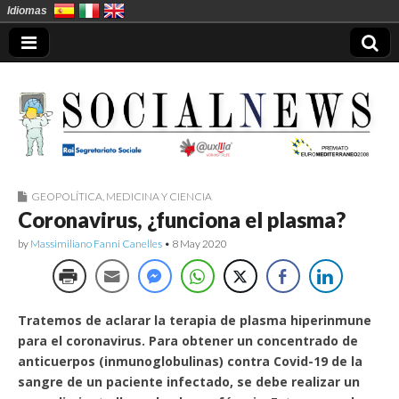
Idiomas
GEOPOLÍTICA
,
MEDICINA Y CIENCIA
Socialnews en
Coronavirus, ¿funciona el plasma?
Español
by
Massimiliano Fanni Canelles
•
8 May 2020
Tratemos de aclarar la terapia de plasma hiperinmune
para el coronavirus. Para obtener un concentrado de
anticuerpos (inmunoglobulinas) contra Covid-19 de la
sangre de un paciente infectado, se debe realizar un