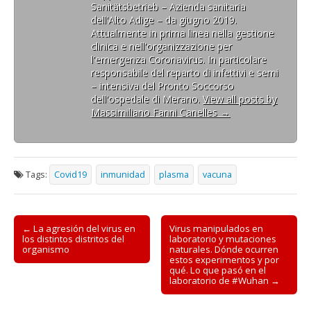
Sanitätsbetrieb – Azienda sanitaria
dell'Alto Adige – da giugno 2019.
Attualmente in prima linea nella gestione
clinica e nell'organizzazione per
l'emergenza Coronavirus. In particolare
responsabile del reparto di infettivi e semi
– intensiva del Pronto Soccorso
dell'ospedale di Merano.
View all posts by
Massimiliano Fanni Canelles
→
Tags:
Covid19
inmunidad
plasma
vacuna
Post
← La agresión del virus en
Virus manipulados en
los distintos distritos del
laboratorio y mutaciones
navigation
organismo
naturales. Dónde ocurren
estos experimentos y por
qué. Lo que pasó en el
laboratorio de #Wuhan →