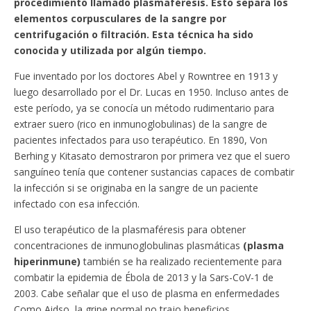
procedimiento llamado plasmaféresis. Esto separa los
elementos corpusculares de la sangre por
centrifugación o filtración. Esta técnica ha sido
conocida y utilizada por algún tiempo.
Fue inventado por los doctores Abel y Rowntree en 1913 y
luego desarrollado por el Dr. Lucas en 1950. Incluso antes de
este período, ya se conocía un método rudimentario para
extraer suero (rico en inmunoglobulinas) de la sangre de
pacientes infectados para uso terapéutico. En 1890, Von
Berhing y Kitasato demostraron por primera vez que el suero
sanguíneo tenía que contener sustancias capaces de combatir
la infección si se originaba en la sangre de un paciente
infectado con esa infección.
El uso terapéutico de la plasmaféresis para obtener
concentraciones de inmunoglobulinas plasmáticas
(plasma
hiperinmune)
también se ha realizado recientemente para
combatir la epidemia de Ébola de 2013 y la Sars-CoV-1 de
2003. Cabe señalar que el uso de plasma en enfermedades
Como Aidso, la gripe normal no trajo beneficios.