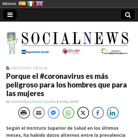
Idiomas
MEDICINA Y CIENCIA
Socialnews en
Porque el #coronavirus es más
peligroso para los hombres que para
Español
las mujeres
by
Massimiliano Fanni Canelles
•
6 May 2020
Según el Instituto Superior de Salud en los últimos
meses, ha habido datos alternos entre la prevalencia