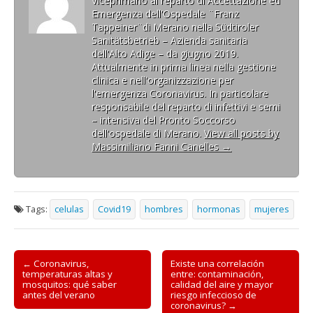
Viceprimario al reparto di Accettazione ed
Emergenza dell'Ospedale ¨Franz
Tappeiner¨di Merano nella Südtiroler
Sanitätsbetrieb – Azienda sanitaria
dell'Alto Adige – da giugno 2019.
Attualmente in prima linea nella gestione
clinica e nell'organizzazione per
l'emergenza Coronavirus. In particolare
responsabile del reparto di infettivi e semi
– intensiva del Pronto Soccorso
dell'ospedale di Merano.
View all posts by
Massimiliano Fanni Canelles
→
Tags:
celulas
Covid19
hombres
hormonas
mujeres
Post
← Coronavirus,
Existe una correlación
temperaturas altas y
entre: contaminación,
navigation
mosquitos: qué saber
calidad del aire y mayor
antes del verano
riesgo infeccioso de
coronavirus? →