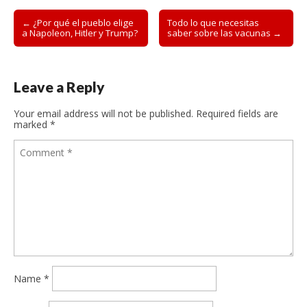
Post
← ¿Por qué el pueblo elige
Todo lo que necesitas
a Napoleon, Hitler y Trump?
saber sobre las vacunas →
navigation
Leave a Reply
Your email address will not be published.
Required fields are
marked
*
Name
*