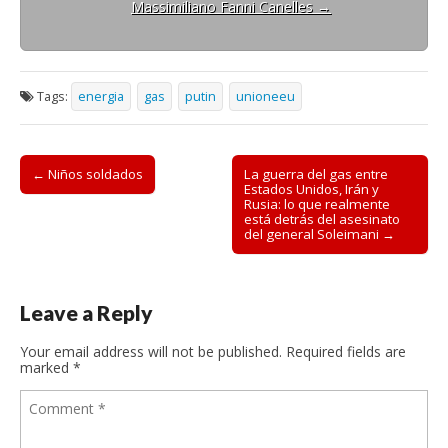
Massimiliano Fanni Canelles
→
Tags:
energia
gas
putin
unioneeu
Post
← Niños soldados
La guerra del gas entre
Estados Unidos, Irán y
navigation
Rusia: lo que realmente
está detrás del asesinato
del general Soleimani →
Leave a Reply
Your email address will not be published.
Required fields are
marked
*