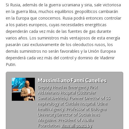
Si Rusia, además de la guerra ucraniana y siria, sale victoriosa
en la guerra libia, muchos equilibrios geopolíticos cambiarán
en la Europa que conocemos. Rusia podrá entonces controlar
a los países europeos, cuyas necesidades energéticas
dependerán cada vez más de las fuentes de gas durante
varios años. Los suministros más ventajosos de esta energía
pasarán casi exclusivamente de los oleoductos rusos, los
demás suministros no serán favorables y la Unión Europea
dependerá cada vez más del control y dominio de Vladimir
Putin.
Massimiliano Fanni Canelles
Deputy Head in Emergency First
Aid.Merano Hospital (Südtiroler
Sanitätsbetrieb). Former Director of SS
nephrology at Cividale hospital. Udine
health Agency. Professor at Bologna
University.Director of SocialNews
Magazine. President of Auxilia
Foundation.
View all posts by