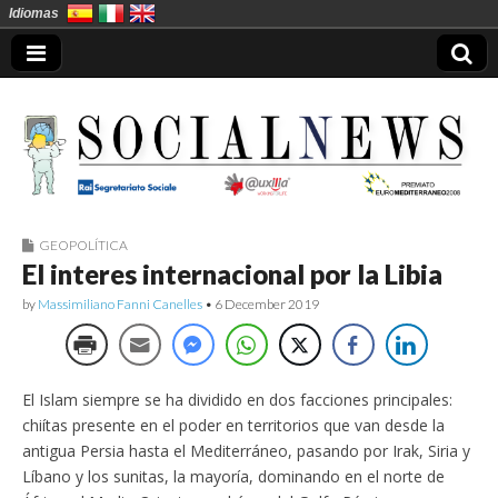
Idiomas
GEOPOLÍTICA
Socialnews en
El interes internacional por la Libia
Español
by
Massimiliano Fanni Canelles
•
6 December 2019
El Islam siempre se ha dividido en dos facciones principales:
chiítas presente en el poder en territorios que van desde la
antigua Persia hasta el Mediterráneo, pasando por Irak, Siria y
Líbano y los sunitas, la mayoría, dominando en el norte de