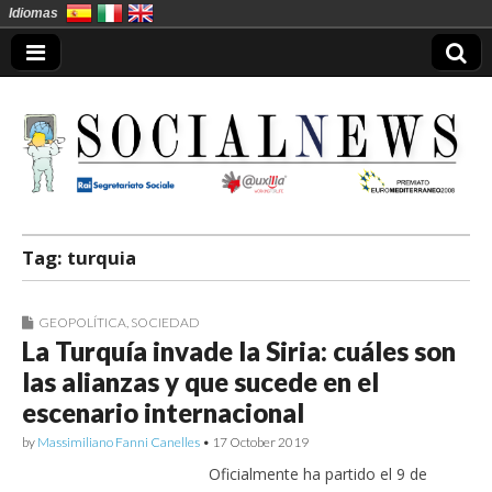
Idiomas
Socialnews en
Tag:
turquia
Español
GEOPOLÍTICA
,
SOCIEDAD
La Turquía invade la Siria: cuáles son
las alianzas y que sucede en el
escenario internacional
by
Massimiliano Fanni Canelles
•
17 October 2019
Oficialmente ha partido el 9 de