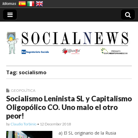
Idiomas
Socialnews en
Tag:
socialismo
Español
GEOPOLÍTICA
Socialismo Leninista SL y Capitalismo
Oligopólico CO. Uno malo el otro
peor!
by
Claudio Torbinio
•
12 December 2018
a) El SL originario de la Rusia