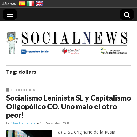
Idiomas
Socialnews en
Tag:
dollars
Español
GEOPOLÍTICA
Socialismo Leninista SL y Capitalismo
Oligopólico CO. Uno malo el otro
peor!
by
Claudio Torbinio
•
12 December 2018
a) El SL originario de la Rusia