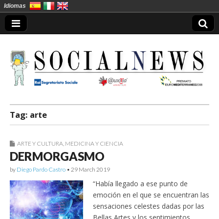
Idiomas
Socialnews en
Tag:
arte
Español
ARTE Y CULTURA
,
MEDICINA Y CIENCIA
DERMORGASMO
by
Diego Pardo Castro
•
29 March 2019
“Había llegado a ese punto de
emoción en el que se encuentran las
sensaciones celestes dadas por las
Bellas Artes y los sentimientos